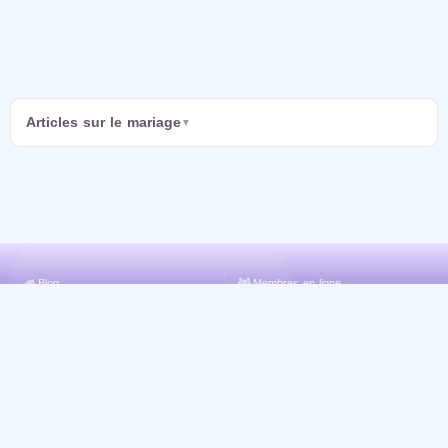
Articles sur le mariage
Blog
Membres en ligne
Inscrivez-vous / Connectez-vous
Histoires réussies
Recherche avancée
Nouveaux utilisateurs féminins
Politique de confidentialité
Nouveaux utilisateurs mâles
Femmes cherchant le mariage au
Articles
messie