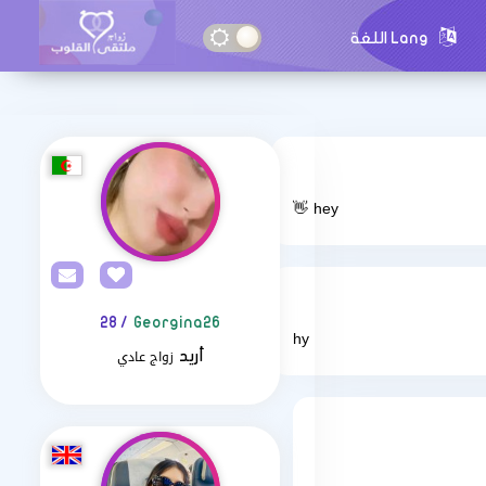
Lang اللغة
👋 hey
/ 28
Georgina26
hy
زواج عادي
أريد