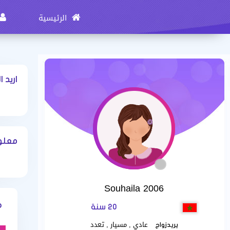
الرئيسية
اريد ا
معلومات 
Souhaila 2006
ه
20 سنة
عادي , مسيار , تعدد
يريدزواج