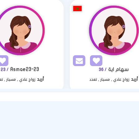
سهام اية
Asmae23-23
/ 23
/ 36
زواج عادي , مسيار , تعدد
زواج عادي , مسيار , تع
أريد
أريد