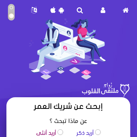
إبحث عن شريك العمر
عن ماذا تبحث ؟
أريد ذكر
أريد أنثى