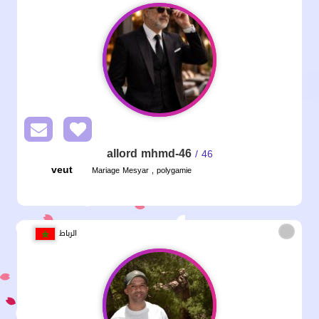
allord mhmd-46
/ 46
veut
Mariage Mesyar , polygamie
الرباط