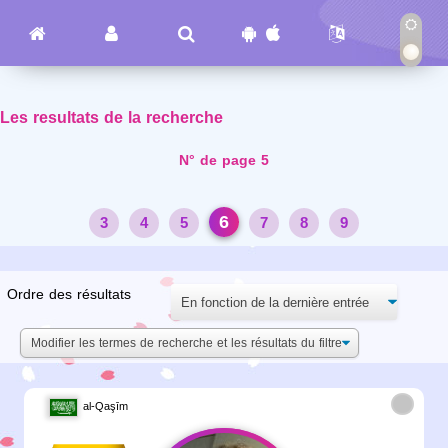
Les resultats de la recherche
N° de page 5
6
3
4
5
7
8
9
Ordre des résultats
Modifier les termes de recherche et les résultats du filtre
al-Qaşīm