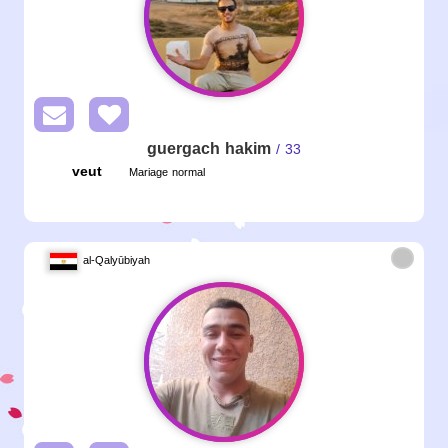
guergach hakim
/ 33
veut
Mariage normal
al-Qalyūbiyah