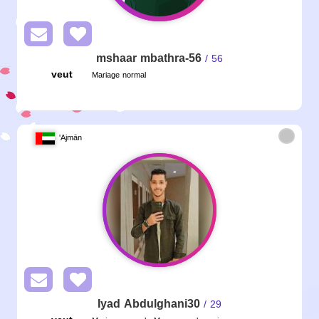
mshaar mbathra-56
/ 56
veut
Mariage normal
'Ajmān
Iyad Abdulghani30
/ 29