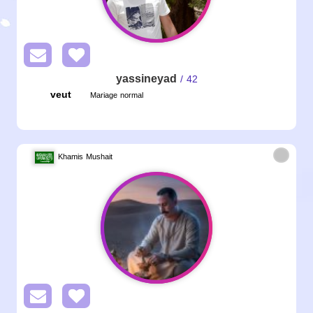
yassineyad
/ 42
veut
Mariage normal
Khamis Mushait