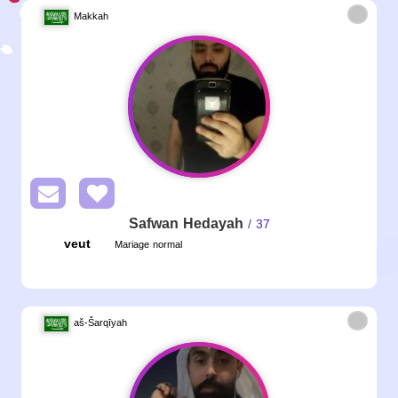
Makkah
Safwan Hedayah
/ 37
veut
Mariage normal
aš-Šarqīyah