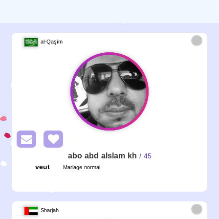
al-Qaşīm
abo abd alslam kh
/ 45
veut
Mariage normal
Sharjah