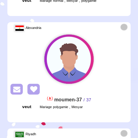
veut
Mariage normal , Mesyar , polygamie
Alexandria
moumen-37
/ 37
veut
Mariage polygamie , Mesyar
Riyadh