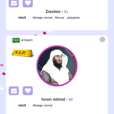
Davimo
/ 51
veut
Mariage normal , Mesyar , polygamie
al-Qaşīm
hnon mhmd
/ 40
veut
Mariage normal