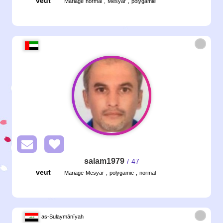
veut
Mariage normal , Mesyar , polygamie
salam1979
/ 47
veut
Mariage Mesyar , polygamie , normal
as-Sulaymānīyah