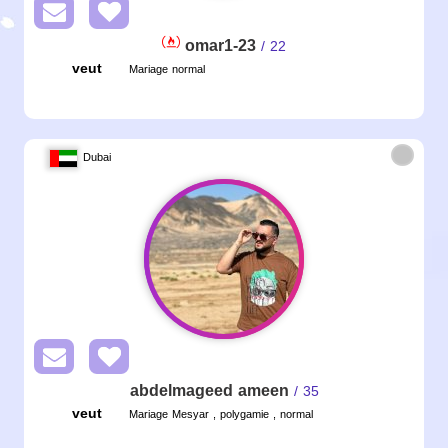
omar1-23
/ 22
veut
Mariage normal
Dubai
abdelmageed ameen
/ 35
veut
Mariage Mesyar , polygamie , normal