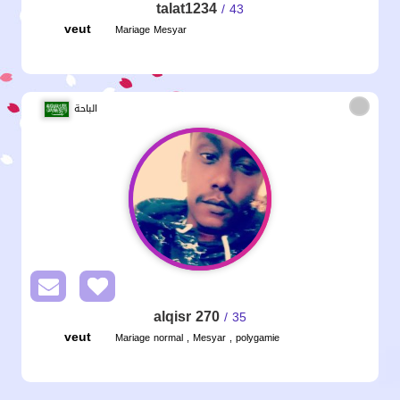
talat1234
/ 43
veut
Mariage Mesyar
الباحة
alqisr 270
/ 35
veut
Mariage normal , Mesyar , polygamie